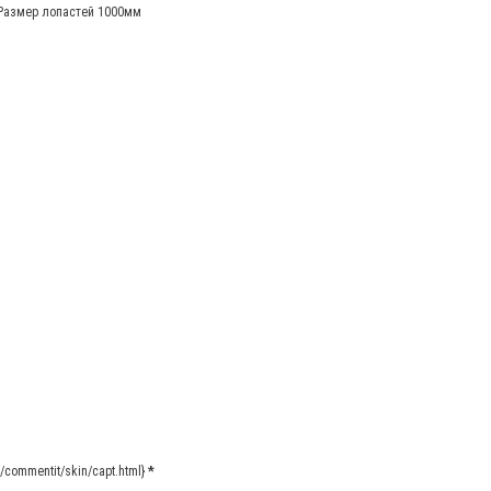
Размер лопастей 1000мм
commentit/skin/capt.html}
*