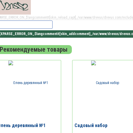
PARSE_ERROR_ON_$langcommentit[skin_reload_capt]_/var/www/drevus/drevus.com/includes
Рекомендуемые товары
Олень деревянный №1
Садовый набор