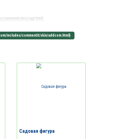
/commentit/skin/capt.html}
Садовая фигура