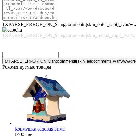
{XPARSE_ERROR_ON_$langcommentit[skin_enter_capt]_/var/www/d
{XPARSE_ERROR_ON_$langcommentit[skin_reload_capt]_/var/www/d
Рекомендуемые товары
Кормушка садовая Зима
1400
грн