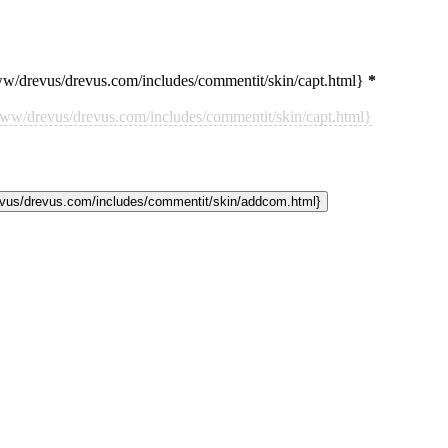
revus/drevus.com/includes/commentit/skin/capt.html}
*
revus/drevus.com/includes/commentit/skin/capt.html}