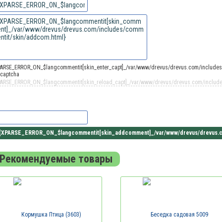
PARSE_ERROR_ON_$langcommentit[skin_enter_capt]_/var/www/drevus/drevus.com/includes/
PARSE_ERROR_ON_$langcommentit[skin_reload_capt]_/var/www/drevus/drevus.com/includes
Рекомендуемые товары