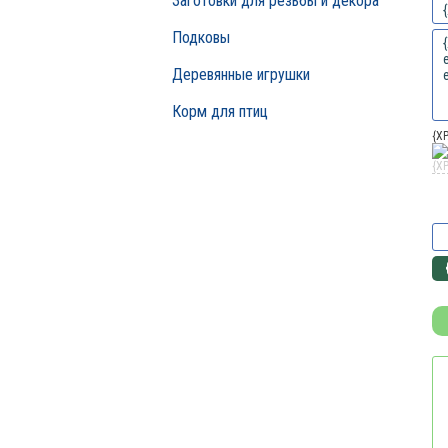
Заготовки для резьбы и декора
Подковы
Деревянные игрушки
Корм для птиц
{X
{X