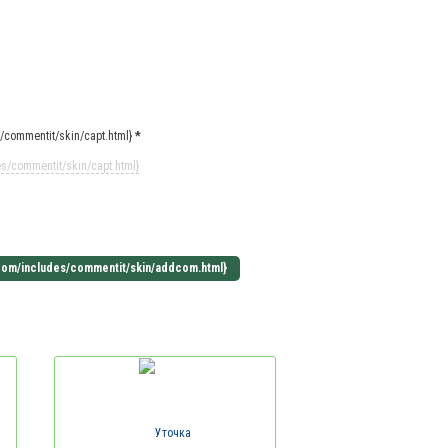
commentit/skin/capt.html}
*
/commentit/skin/capt.html}