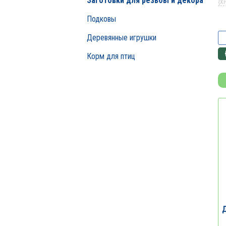
Заготовки для резьбы и декора
{X
Подковы
Деревянные игрушки
Корм для птиц
Д