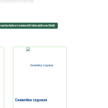
/commentit/skin/capt.html}
Скамейка садовая