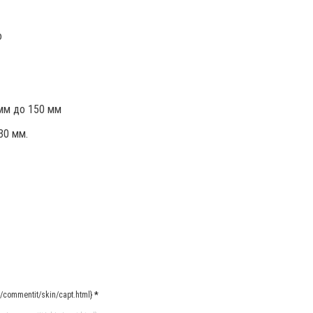
о
мм до 150 мм
30 мм.
commentit/skin/capt.html}
*