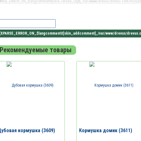
PARSE_ERROR_ON_$langcommentit[skin_reload_capt]_/var/www/drevus/drevus.com/includes
Рекомендуемые товары
убовая кормушка (3609)
Кормушка домик (3611)